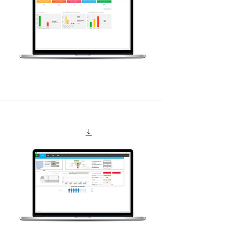
Plano
de
Ação
K2go