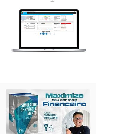
Funil
de
Conversões
Clínicas
K2go