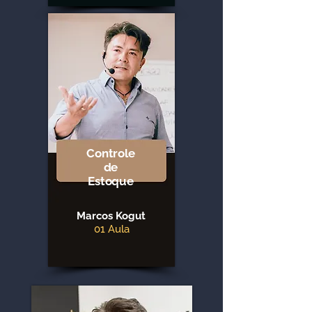
Controle
de
Estoque
Marcos Kogut
01 Aula
Assista agora