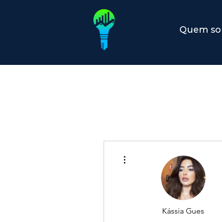
Quem s
Mais ações
Kássia Gues