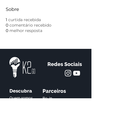
Sobre
1
curtida recebida
0
comentário recebido
0
melhor resposta
Redes Sociais
Descubra
Parceiros
Quem somos
Be-in
OdontoCast
Surya Dental
Loja
CursosParaTPD's
Política de Privacidade