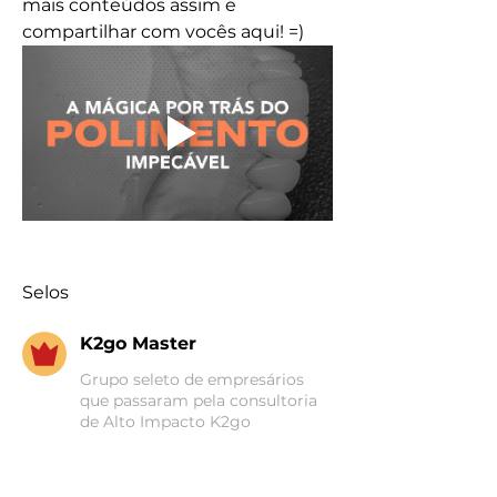
mais conteúdos assim e 
compartilhar com vocês aqui! =)
Selos
K2go Master
Grupo seleto de empresários
que passaram pela consultoria
de Alto Impacto K2go