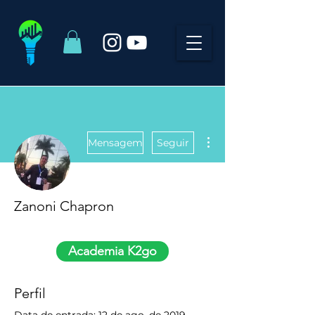
Mais ações
Mensagem
Seguir
Zanoni Chapron
K2go Master
+
4
Academia K2go
Perfil