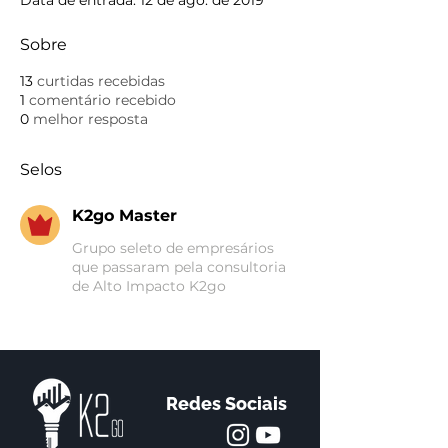
Data de entrada: 12 de ago. de 2019
Sobre
13
curtidas recebidas
1
comentário recebido
0
melhor resposta
Selos
K2go Master
Grupo seleto de empresários
que passaram pela consultoria
de Alto Impacto K2go
Redes Sociais